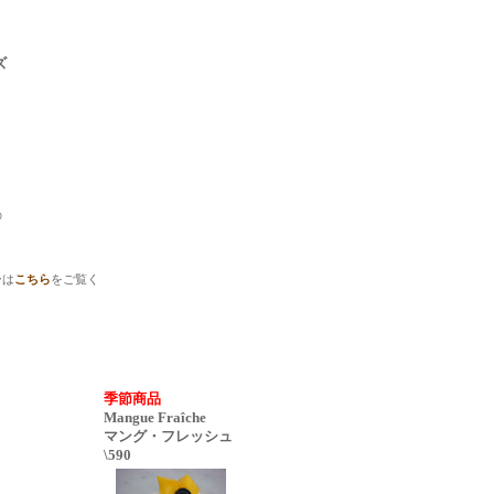
ズ
の
。
ーは
こちら
をご覧く
季節商品
Mangue Fraîche
マング・フレッシュ
\590