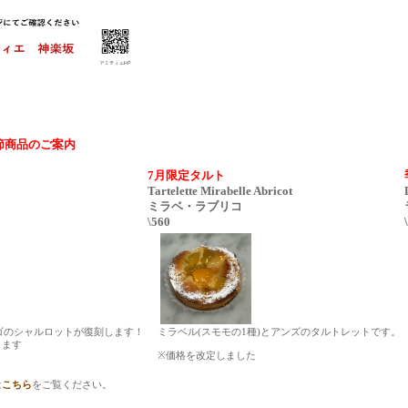
節商品のご案内
7月限定タルト
Tartelette Mirabelle Abricot
ミラベ・ラブリコ
\560
チゴのシャルロットが復刻します！
ミラベル(スモモの1種)とアンズのタルトレットです。
ります
※価格を改定しました
は
こちら
をご覧ください。