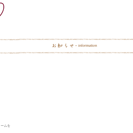
ームを
。