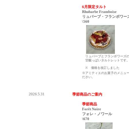
6月限定タルト
Rhubarbe Framboise
リュバーブ・フランボワー
\560
リュバーブとフランボワーズ
甘酸っぱいタルトレットです
※ 価格を改訂しました
※アミティエのお菓子のメニュ
ださい。
2026.5.31
季節商品のご案内
季節商品
Forêt Noire
フォレ・ノワール
\670