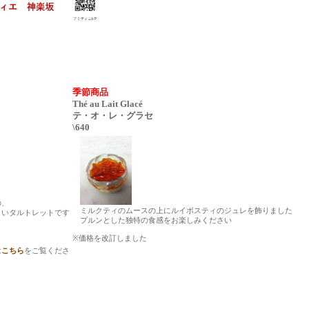
季節商品
Thé au Lait Glacé
テ・オ・レ・グラセ
\640
の、
ミルクティのムースの上にルイボスティのジュレを飾りました
いタルトレットです
プルンとした独特の食感をお楽しみください
※価格を改訂しました
は
こちら
をご覧くださ